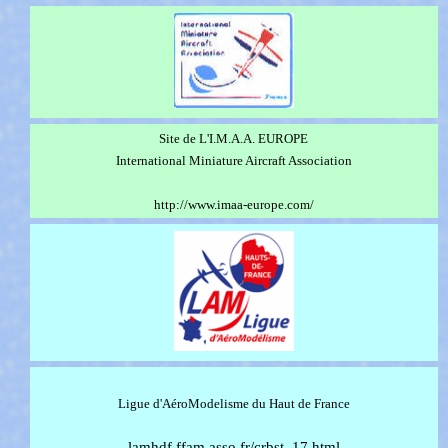
Site de L'I.M.A.A. EUROPE
International Miniature Aircraft Association
http://www.imaa-europe.com/
Ligue d'AéroModelisme du Haut de France
lamhdf.ffam.asso.fr/crbst_17.html