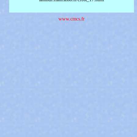
www.cmcs.fr