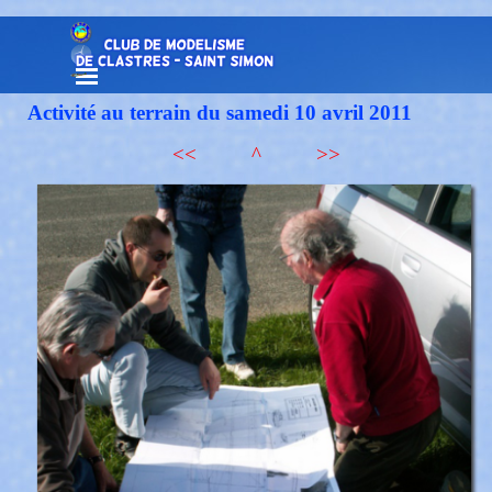
Aller au contenu
Sauter le menu
Activité au terrain du samedi 10 avril 2011
<<
^
>>