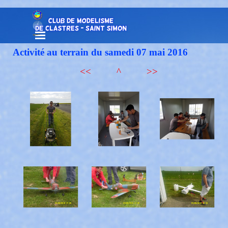
Aller au contenu
Sauter le menu
Activité au terrain du samedi 07 mai 2016
<<
^
>>