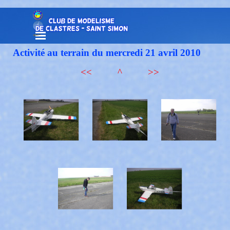
Aller au contenu
Sauter le menu
Activité au terrain du mercredi 21 avril 2010
<<
^
>>