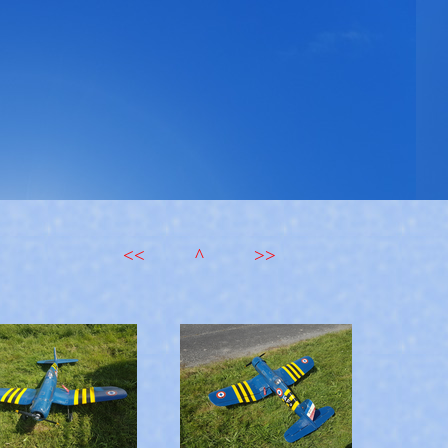
<<
^
>>