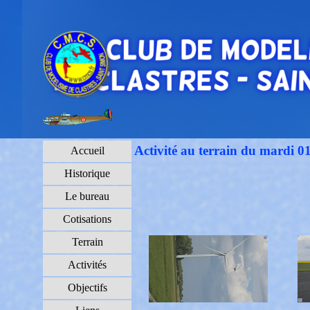
Aller au contenu
Sauter le menu
Activité au terrain du mardi 0
Accueil
Historique
Le bureau
Cotisations
Terrain
▼
Activités
▼
Objectifs
▼